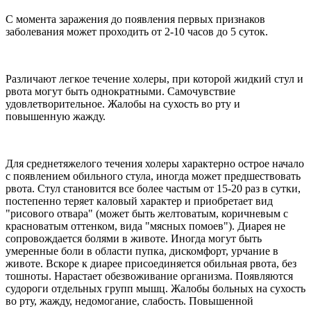
С момента заражения до появления первых признаков
заболевания может проходить от 2-10 часов до 5 суток.
Различают легкое течение холеры, при которой жидкий стул и
рвота могут быть однократными. Самочувствие
удовлетворительное. Жалобы на сухость во рту и
повышенную жажду.
Для среднетяжелого течения холеры характерно острое начало
с появлением обильного стула, иногда может предшествовать
рвота. Стул становится все более частым от 15-20 раз в сутки,
постепенно теряет каловый характер и приобретает вид
"рисового отвара" (может быть желтоватым, коричневым с
красноватым оттенком, вида "мясных помоев"). Диарея не
сопровождается болями в животе. Иногда могут быть
умеренные боли в области пупка, дискомфорт, урчание в
животе. Вскоре к диарее присоединяется обильная рвота, без
тошноты. Нарастает обезвоживание организма. Появляются
судороги отдельных групп мышц. Жалобы больных на сухость
во рту, жажду, недомогание, слабость. Повышенной